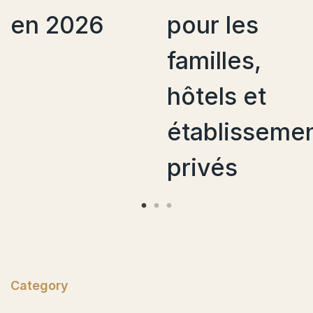
en 2026
pour les
familles,
p
hôtels et
d
établissement
?
privés
Category