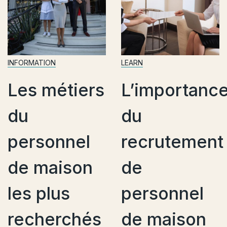
FORMATION
LEARN
IN
es métiers
L’importance
P
du
du
c
ersonnel
recrutement
e
e maison
de
e
es plus
personnel
d
echerchés
de maison
r