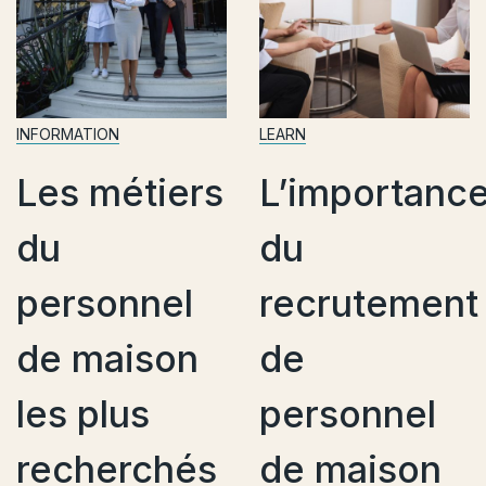
LEARN
INFORMATION
tiers
L’importance
Pourqu
du
confia
nel
recrutement
est
son
de
essenti
s
personnel
dans l
chés
de maison
recrut