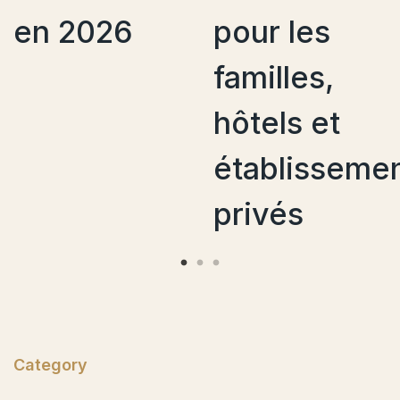
26
pour les
du
familles,
person
hôtels et
de mai
établissements
?
privés
Category