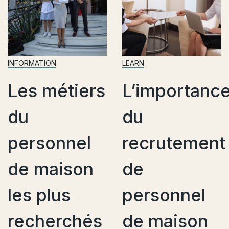
LEARN
INFORMATION
rs
L’importance
Pourquoi 
du
confianc
l
recrutement
est
n
de
essentiel
personnel
dans le
és
de maison
recrutem